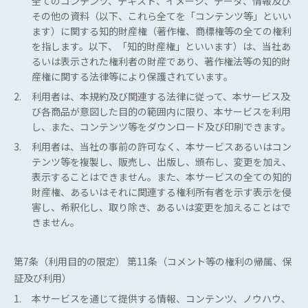
全てのコンテンツ、テキスト、イメージ、データ、情報及び
その他の資料（以下、これら全てを「コンテンツ等」といい
ます）に関する知的財産権（著作権、商標権等の全ての権利
を指します。以下、「知的財産権」といいます）は、当社あ
るいは表示された権利者の財産であり、著作権法等の知的財
産権に関する法律等により保護されています。
2.
利用者は、本規約及び関連する法律に従って、本サービス及
び各商品が意図した目的の範囲内に限り、本サービスを利用
し、また、コンテンツ等をダウンロード及び印刷できます。
3.
利用者は、当社の事前の許可なく、本サービスあるいはコン
テンツ等を複製し、販売し、出版し、頒布し、変更を加え、
表示することはできません。また、本サービスの全ての知的
財産権、あるいはそれに関連する権利所有者を示す表示を侵
害し、希釈化し、取り除き、あるいは変更を加えることはで
きません。
第7条（利用目的の限定） 第11条（コメント等の権利の帰属、保
証及び利用）
1.
本サービスを通じて提供する情報、コンテンツ、ノウハウ、