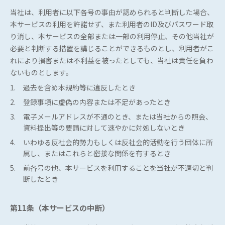
サービス
当社は、利用者に以下各号の事由が認められると判断した場合、
本サービスの利用を許諾せず、また利用者のID及びパスワード取
会社情報
り消し、本サービスの全部または一部の利用停止、その他当社が
必要と判断する措置を講じることができるものとし、利用者がこ
れにより損害または不利益を被ったとしても、当社は責任を負わ
お知らせ
ないものとします。
1.
過去を含め本規約等に違反したとき
2.
登録事項に虚偽の内容または不足があったとき
3.
電子メールアドレスが不通のとき、または当社からの照会、
資料提出等の要請に対して速やかに対処しないとき
4.
いわゆる反社会的勢力もしくは反社会的活動を行う団体に所
属し、またはこれらと密接な関係を有するとき
5.
前各号の他、本サービスを利用することを当社が不適切と判
断したとき
第11条（本サービスの中断）