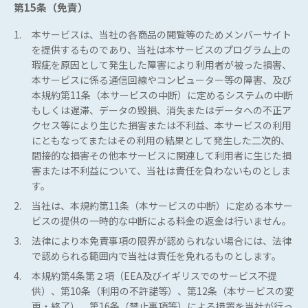
第15条（免責）
1.
本サービスは、当社の各商品の閲覧等のためメンバーサイト
を提供するものであり、当社は本サービスのプログラム上の
瑕疵を原因として発生した障害により利用者が被った損害、
本サービスに係る通信回線やコンピューター等の障害、及び
本規約第11条（本サービスの中断）に定めるシステムの中断
もしくは遅滞、データの毀損、消失またはデータへの不正ア
クセス等により生じた損害または不利益、本サービスの利用
にともなってまたはその利用の結果として発生した二次的、
間接的な損害その他本サービスに関連して利用者に生じた損
害または不利益について、当社は責任を負わないものとしま
す。
2.
当社は、本規約第11条（本サービスの中断）に定める本サー
ビスの提供の一時的な中断による料金の返金は行いません。
3.
法律により本免責事項の限界が認められない場合には、法律
で認められる範囲内で当社は責任を免れるものとします。
4.
本規約第4条第２項（EEA及びイギリスでのサービス不提
供）、第10条（利用の不許諾等）、第12条（本サービスの変
更・終了）、第16条（禁止事項等）による措置を当社が行っ